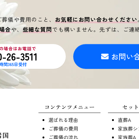
ご葬儀や費用のこと、
お気軽にお問い合わせください
場合
や、
些細な質問
でも構いません。
先ずは、ご連
の場合はお電話で
0-26-3511
お問い
4時間365日受付
コンテンツメニュー
セット
選ばれる理由
直葬A
ご葬儀の費用
家族葬シ
岩国
ご葬儀の流れ
家族葬A