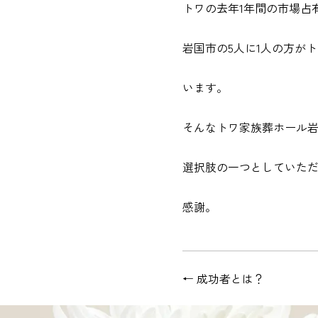
トワの去年1年間の市場占有
岩国市の5人に1人の方が
います。
そんなトワ家族葬ホール
選択肢の一つとしていた
感謝。
←
成功者とは？