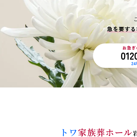
急を要する
お急ぎ
012
2
トワ
家族葬ホール