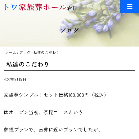
Skip to main content
トワ
家族葬ホール
岩国
ブログ
ホーム
›
ブログ
›
私達のこだわり
私達のこだわり
2022年9月9日
家族葬シンプル！セット価格180,000円（税込）
はオープン当初、荼毘コースという
葬儀プランで、直葬に近いプランでしたが、