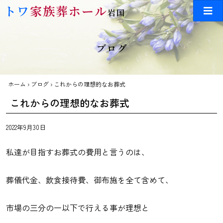
Skip to main content
トワ
家族葬ホール
岩国
ブログ
ホーム
›
ブログ
›
これからの理想的なお葬式
これからの理想的なお葬式
2022年9月30日
私達が目指すお葬式の費用と言うのは、
葬儀代金、飲食接待費、御布施を全て含めて、
市場の三分の一以下で行える事が理想と