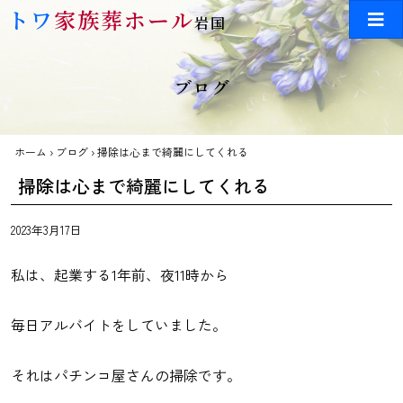
Skip to main content
トワ
家族葬ホール
岩国
ブログ
ホーム
›
ブログ
›
掃除は心まで綺麗にしてくれる
掃除は心まで綺麗にしてくれる
2023年3月17日
私は、起業する1年前、夜11時から
毎日アルバイトをしていました。
それはパチンコ屋さんの掃除です。