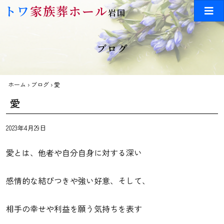
Skip to main content
トワ
家族葬ホール
岩国
ブログ
ホーム
›
ブログ
›
愛
愛
2023年4月29日
愛とは、他者や自分自身に対する深い
感情的な結びつきや強い好意、そして、
相手の幸せや利益を願う気持ちを表す