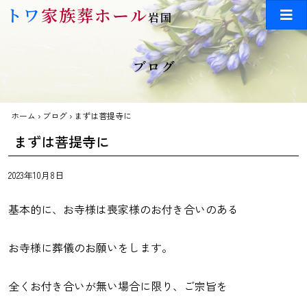
Skip to main content
トワ
家族葬ホール
岩国
ブログ
ホーム
›
ブログ
›
まずは菩提寺に
まずは菩提寺に
2023年10月8日
基本的に、お寺様は喪家様のお付き合いのある
お寺様に葬儀のお願いをします。
全くお付き合いが無い場合に限り、ご宗旨を