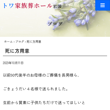
Skip to main content
トワ
家族葬ホール
岩国
ブログ
ホーム
›
ブログ
›
死に方用意
死に方用意
2023年10月11日
以前90代後半のお母様のご葬儀を長男様ら、
ごきょうだい４名様で送られました。
生前から質素に子供たちだけで送ってほしいと