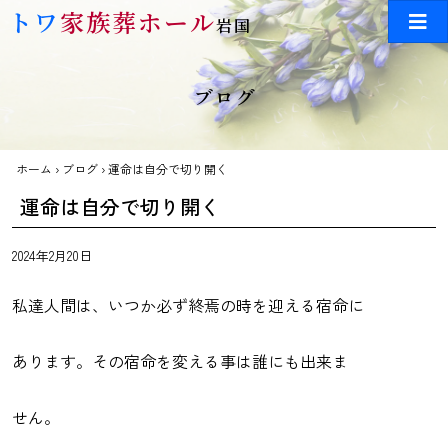
Skip to main content
トワ
家族葬ホール
岩国
ブログ
ホーム
›
ブログ
›
運命は自分で切り開く
運命は自分で切り開く
2024年2月20日
私達人間は、いつか必ず終焉の時を迎える宿命に
あります。その宿命を変える事は誰にも出来ま
せん。