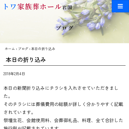
Skip to main content
トワ
家族葬ホール
岩国
ブログ
ホーム
›
ブログ
›
本日の折り込み
本日の折り込み
2018年2月4日
本日の新聞折り込みにチラシを入れさせていただきまし
た。
そのチラシには葬儀費用の総額が詳しく分かりやすく記載
されています。
祭壇生花、会館使用料、会葬御礼品、料理、全て合計した
施行例が記載されています。