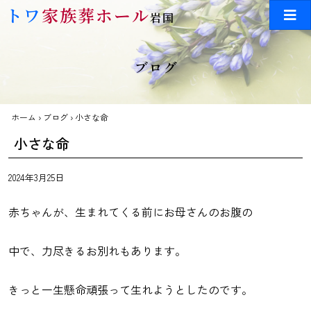
Skip to main content
トワ
家族葬ホール
岩国
ブログ
ホーム
›
ブログ
›
小さな命
小さな命
2024年3月25日
赤ちゃんが、生まれてくる前にお母さんのお腹の
中で、力尽きるお別れもあります。
きっと一生懸命頑張って生れようとしたのです。