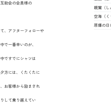
祭互助会の会員様の
親鸞（し
空海（く
。
原爆の日
して、アフターフォローや
の中で一番辛いのが、
前中ですでにシャツは
、夕方には、くたくたに
も、お客様から励まされ
たりして乗り越えてい