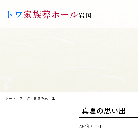
Skip to main content
トワ
家族葬ホール
岩国
ホーム
›
ブログ
›
真夏の思い出
真夏の思い出
2024年7月15日