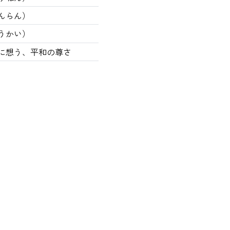
んらん）
うかい）
に想う、平和の尊さ