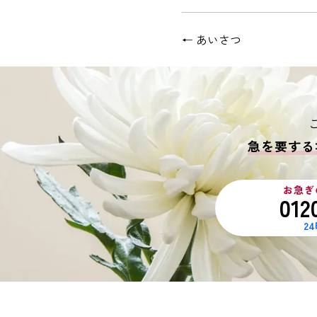
←
あいさつ
急を要する
お急ぎ
012
2