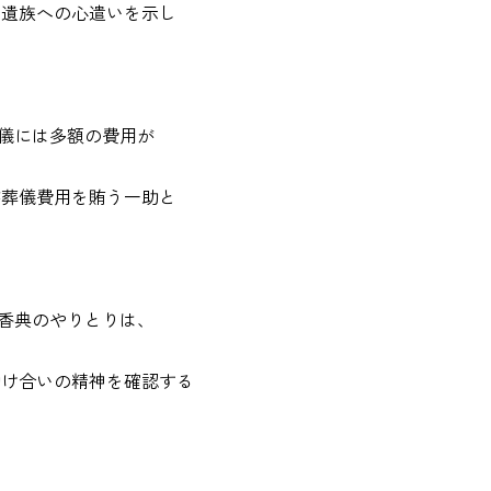
、遺族への心遣いを示し
: 葬儀には多額の費用が
が葬儀費用を賄う一助と
*: 香典のやりとりは、
助け合いの精神を確認する