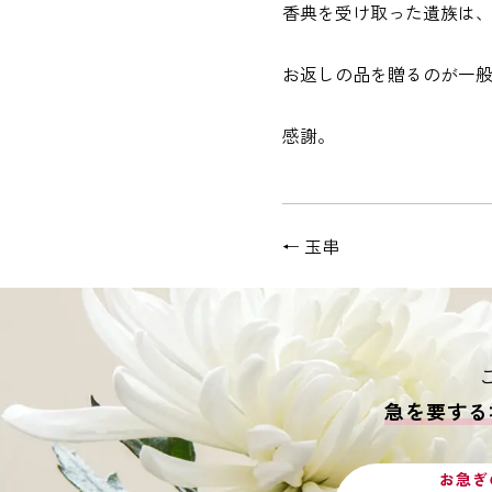
香典を受け取った遺族は
お返しの品を贈るのが一
感謝。
←
玉串
急を要する
お急ぎ