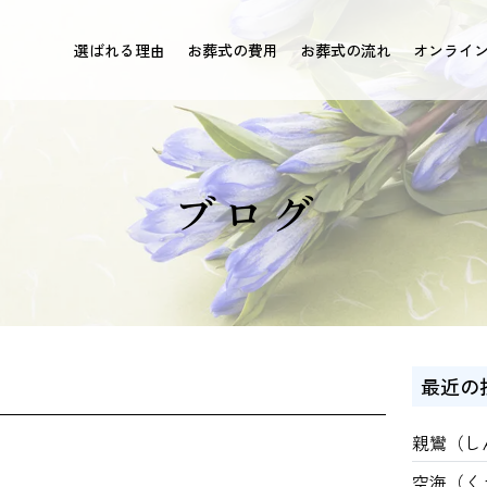
選ばれる理由
お葬式の費用
お葬式の流れ
オンライ
ブログ
最近の
親鸞（し
空海（く