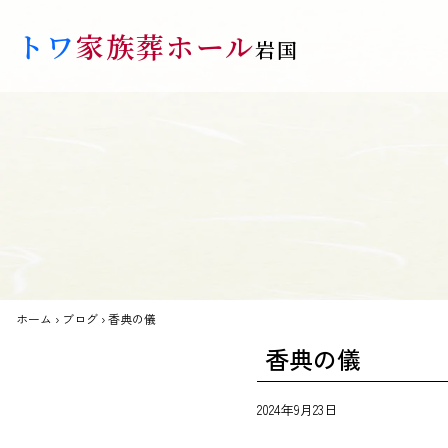
Skip to main content
トワ
家族葬ホール
岩国
ホーム
›
ブログ
›
香典の儀
香典の儀
2024年9月23日