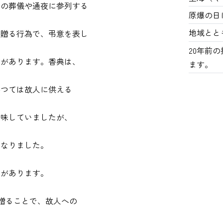
人の葬儀や通夜に参列する
原爆の日
地域とと
を贈る行為で、弔意を表し
20年前
的があります。香典は、
ます。
かつては故人に供える
意味していましたが、
になりました。
義があります。
香典を贈ることで、故人への