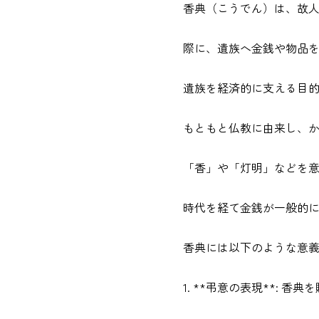
香典（こうでん）は、故
際に、遺族へ金銭や物品
遺族を経済的に支える目
もともと仏教に由来し、
「香」や「灯明」などを
時代を経て金銭が一般的
香典には以下のような意
1. **弔意の表現**: 