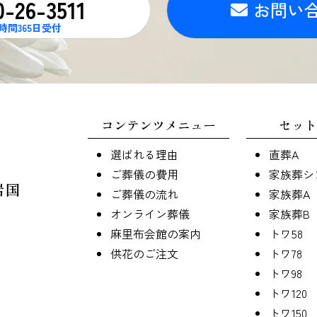
0-26-3511
お問い
4時間365日受付
コンテンツメニュー
セット
選ばれる理由
直葬A
ご葬儀の費用
家族葬シ
岩国
ご葬儀の流れ
家族葬A
オンライン葬儀
家族葬B
麻里布会館の案内
トワ58
供花のご注文
トワ78
トワ98
トワ120
トワ150