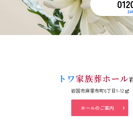
012
2
トワ
家族葬ホール
岩国市麻里布町6丁目1-12
ホールのご案内