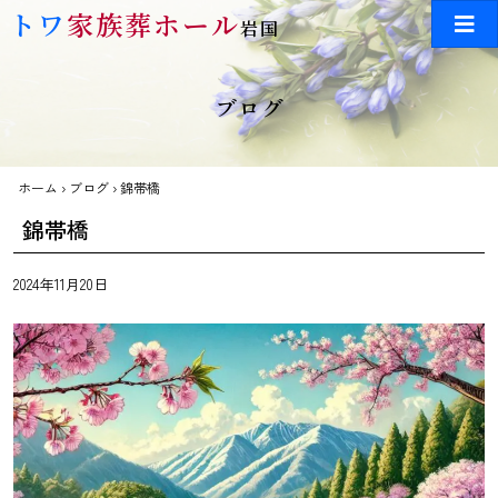
Skip to main content
トワ
家族葬ホール
岩国
ブログ
ホーム
›
ブログ
›
錦帯橋
錦帯橋
2024年11月20日