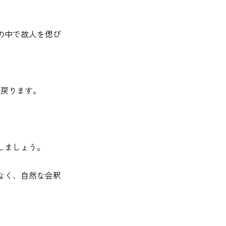
心の中で故人を偲び
へ戻ります。
動しましょう。
はなく、自然な会釈