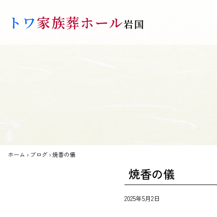
Skip to main content
トワ
家族葬ホール
岩国
ホーム
›
ブログ
›
焼香の儀
焼香の儀
2025年5月2日