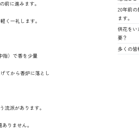
壇の前に進みます。
20年前
ます。
、軽く一礼します。
供花をい
要？
多くの皆
・中指）で香を少量
上げてから香炉に落とし
回行う流派があります。
題ありません。