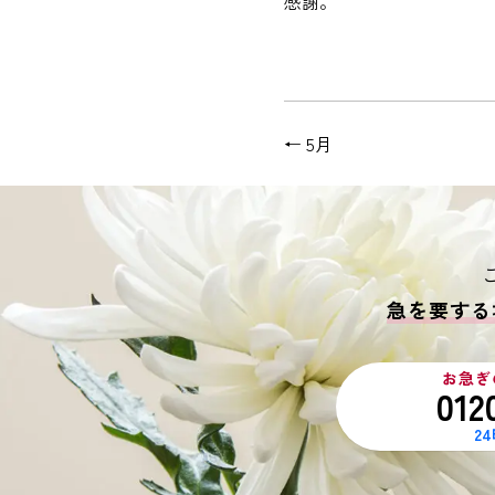
感謝。
←
5月
急を要する
お急ぎ
012
2