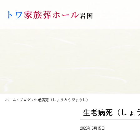
Skip to main content
トワ
家族葬ホール
岩国
ホーム
›
ブログ
›
生老病死（しょうろうびょうし）
生老病死（しょ
2025年5月15日