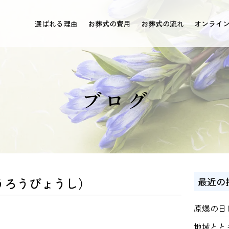
選ばれる理由
お葬式の費用
お葬式の流れ
オンライ
ブログ
うろうびょうし）
最近の
原爆の日
地域とと