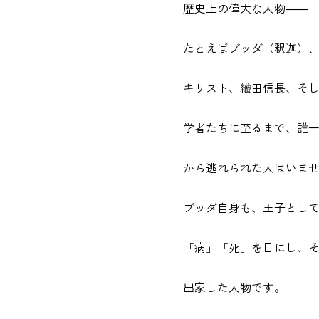
歴史上の偉大な人物――
たとえばブッダ（釈迦）
キリスト、織田信長、そ
学者たちに至るまで、誰
から逃れられた人はいま
ブッダ自身も、王子とし
「病」「死」を目にし、
出家した人物です。