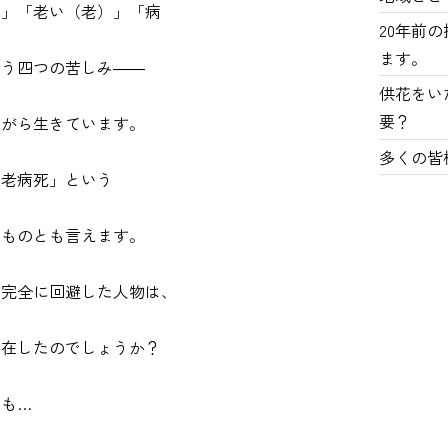
）」「老い（老）」「病
20年前
ます。
いう四つの苦しみ――
供花をい
要？
ながら生きています。
多くの皆
生老病死」という
のものとも言えます。
を完全に回避した人物は、
存在したのでしょうか？
も…