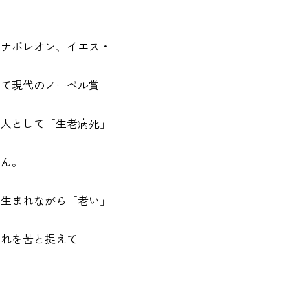
、ナポレオン、イエス・
して現代のノーベル賞
一人として「生老病死」
せん。
て生まれながら「老い」
それを苦と捉えて