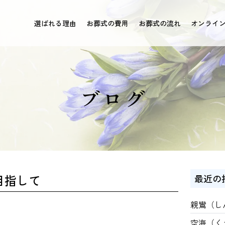
選ばれる理由
お葬式の費用
お葬式の流れ
オンライ
ブログ
目指して
最近の
親鸞（し
空海（く