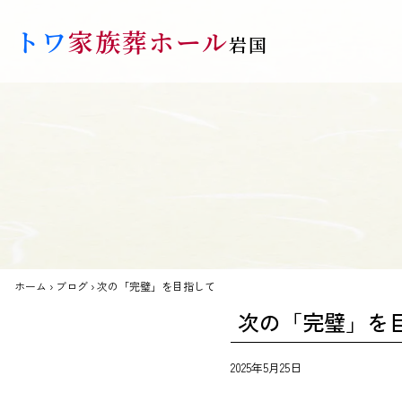
Skip to main content
トワ
家族葬ホール
岩国
ホーム
›
ブログ
›
次の「完璧」を目指して
次の「完璧」を
2025年5月25日