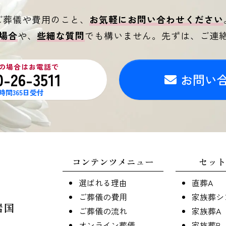
ご葬儀や費用のこと、
お気軽にお問い合わせください
場合
や、
些細な質問
でも構いません。
先ずは、ご連
の場合はお電話で
0-26-3511
お問い
4時間365日受付
コンテンツメニュー
セット
選ばれる理由
直葬A
ご葬儀の費用
家族葬シ
岩国
ご葬儀の流れ
家族葬A
オンライン葬儀
家族葬B