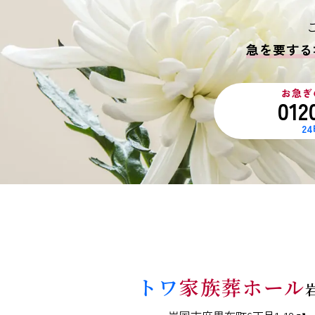
急を要する
お急ぎ
012
2
トワ
家族葬ホール