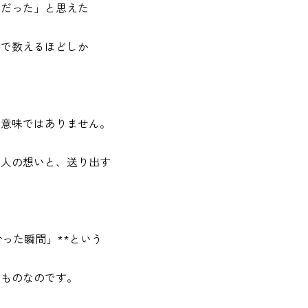
璧だった」と思えた
手で数えるほどしか
う意味ではありません。
た人の想いと、送り出す
。
合った瞬間」**という
なものなのです。