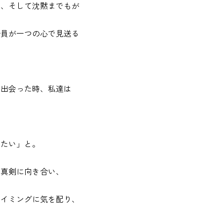
い、そして沈黙までもが
全員が一つの心で見送る
に出会った時、私達は
いたい」と。
に真剣に向き合い、
タイミングに気を配り、