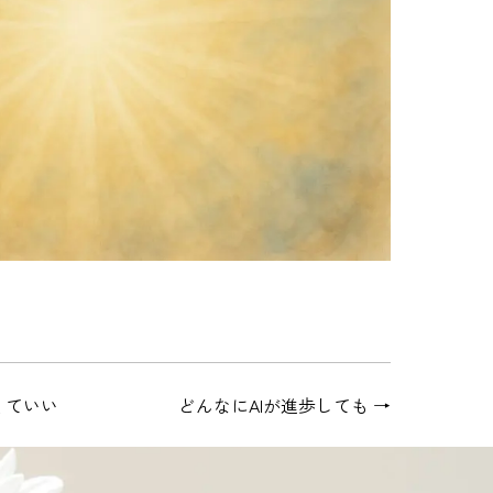
くていい
どんなにAIが進歩しても
→