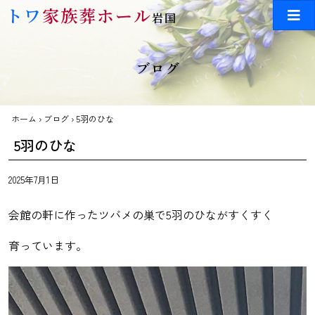
Skip to main content
トワ
家族葬ホール
岩国
ブログ
ホーム
›
ブログ
›
5羽のひな
5羽のひな
2025年7月1日
会館の軒に作ったツバメの巣で5羽のひながすくすく
育っています。