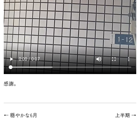
感謝。
←
穏やかな6月
上半期
→