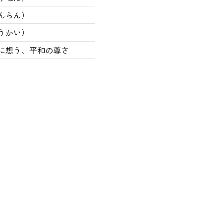
んらん）
うかい）
に想う、平和の尊さ