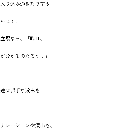
へ入り込み過ぎたりする
ています。
の立場なら、「昨日、
が分かるのだろう…」
す。
私達は派手な演出を
なナレーションや演出も、