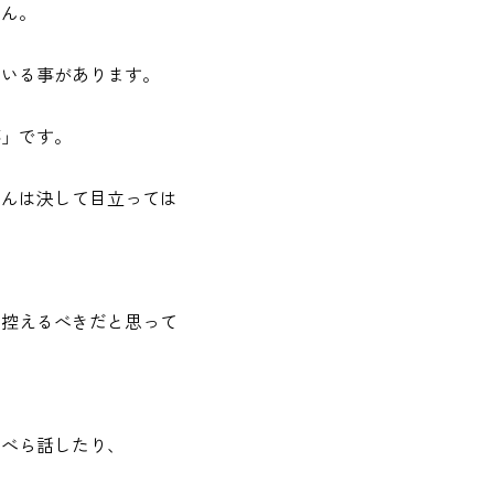
せん。
ている事があります。
事」です。
さんは決して目立っては
、控えるべきだと思って
らべら話したり、