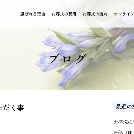
選ばれる理由
お葬式の費用
お葬式の流れ
オンライ
ブログ
ただく事
最近の
大盛況の
法然（ほ