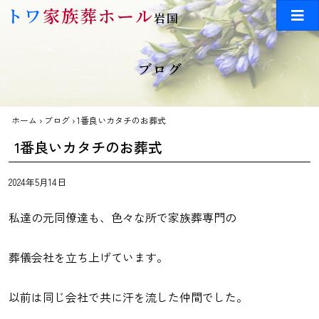
Skip to main content
トワ
家族葬ホール
岩国
ブログ
ホーム
›
ブログ
›
1番良いカタチのお葬式
1番良いカタチのお葬式
2024年5月14日
私達の元同僚達も、色々な所で家族葬専門の
葬儀会社を立ち上げています。
以前は同じ会社で共に汗を流した仲間でした。