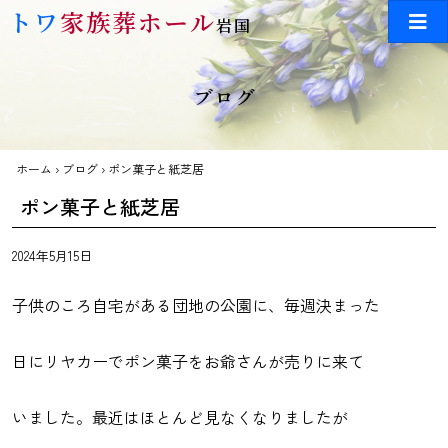
Skip to main content
トワ
家族葬ホール
岩国
ブログ
ホーム
›
ブログ
›
ポン菓子と紙芝居
ポン菓子と紙芝居
2024年5月15日
子供のころ自宅がある団地の公園に、毎週決まった
日にリヤカーでポン菓子をお爺さんが売りに来て
いました。最近はほとんど見なくなりましたが