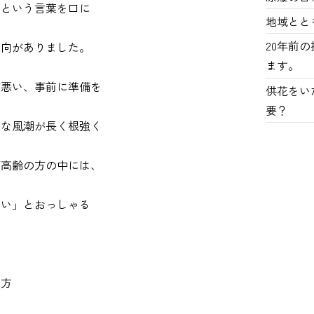
」という言葉を口に
地域とと
20年前
傾向がありました。
ます。
が悪い、事前に準備を
供花をい
要？
んな風潮が長く根強く
ご高齢の方の中には、
ない」とおっしゃる
え方