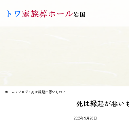
Skip to main content
トワ
家族葬ホール
岩国
ホーム
›
ブログ
›
死は縁起が悪いもの？
死は縁起が悪い
2025年9月28日