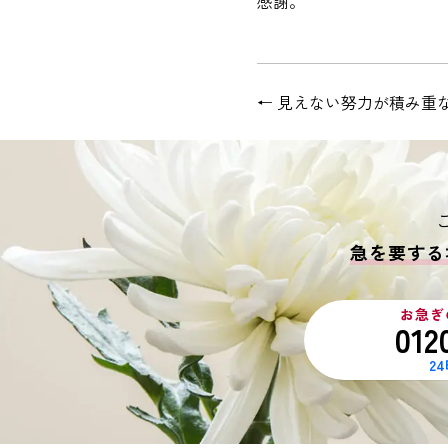
感謝。
←
見えない努力が積み重
急を要する
お急ぎ
012
2