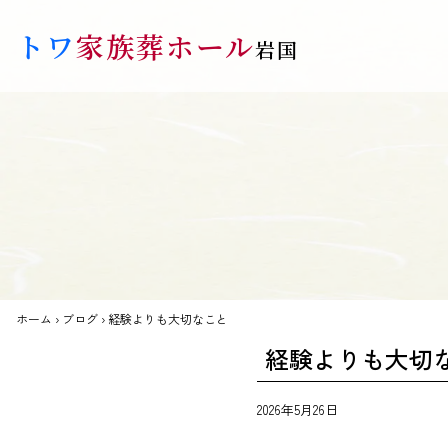
Skip to main content
トワ
家族葬ホール
岩国
ホーム
›
ブログ
›
経験よりも大切なこと
経験よりも大切
2026年5月26日