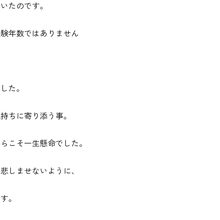
着いたのです。
経験年数ではありません
でした。
気持ちに寄り添う事。
からこそ一生懸命でした。
を悲しませないように、
です。