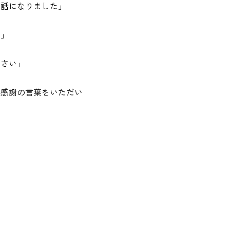
世話になりました」
た」
ださい」
、感謝の言葉をいただい
。