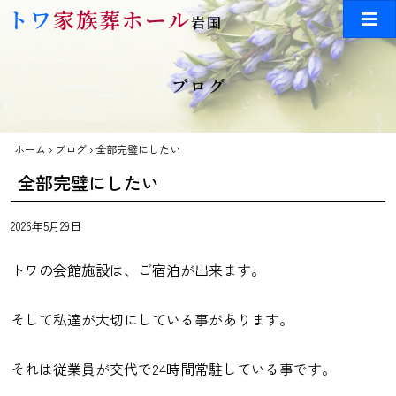
Skip to main content
トワ
家族葬ホール
岩国
ブログ
ホーム
›
ブログ
›
全部完璧にしたい
全部完璧にしたい
2026年5月29日
トワの会館施設は、ご宿泊が出来ます。
そして私達が大切にしている事があります。
それは従業員が交代で24時間常駐している事です。