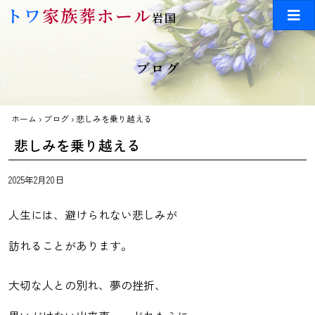
Skip to main content
トワ
家族葬ホール
岩国
ブログ
ホーム
›
ブログ
›
悲しみを乗り越える
悲しみを乗り越える
2025年2月20日
人生には、避けられない悲しみが
訪れることがあります。
大切な人との別れ、夢の挫折、