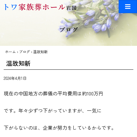
Skip to main content
トワ
家族葬ホール
岩国
ブログ
ホーム
›
ブログ
›
温故知新
温故知新
2024年4月1日
現在の中国地方の葬儀の平均費用は約100万円
です。年々少ずつ下がっていますが、一気に
下がらないのは、企業が努力をしているからです。