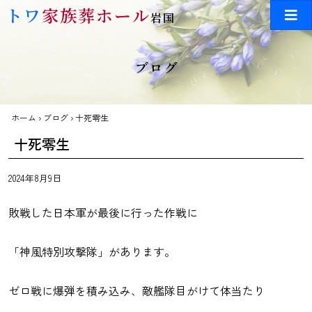
Skip to main content
トワ
家族葬ホール
岩国
ブログ
ホーム
›
ブログ
›
十死零生
十死零生
2024年8月9日
敗戦した日本軍が最後に行った作戦に
「神風特別攻撃隊」があります。
ゼロ戦に爆弾を積み込み、敵艦隊目がけて体当たり