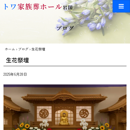
Skip to main content
トワ
家族葬ホール
岩国
ブログ
ホーム
›
ブログ
›
生花祭壇
生花祭壇
2025年6月28日