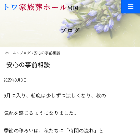
Skip to main content
トワ
家族葬ホール
岩国
ブログ
ホーム
›
ブログ
›
安心の事前相談
安心の事前相談
2025年9月3日
9月に入り、朝晩は少しずつ涼しくなり、秋の
気配を感じるようになりました。
季節の移ろいは、私たちに「時間の流れ」と