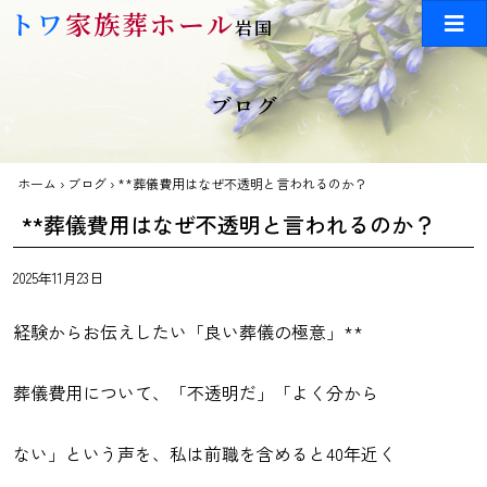
Skip to main content
トワ
家族葬ホール
岩国
ブログ
ホーム
›
ブログ
›
**葬儀費用はなぜ不透明と言われるのか？
**葬儀費用はなぜ不透明と言われるのか？
2025年11月23日
経験からお伝えしたい「良い葬儀の極意」**
葬儀費用について、「不透明だ」「よく分から
ない」という声を、私は前職を含めると40年近く