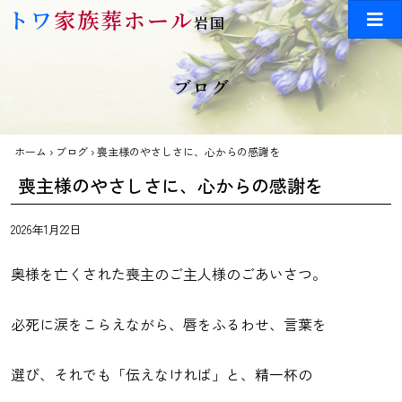
Skip to main content
トワ
家族葬ホール
岩国
ブログ
ホーム
›
ブログ
›
喪主様のやさしさに、心からの感謝を
喪主様のやさしさに、心からの感謝を
2026年1月22日
奥様を亡くされた喪主のご主人様のごあいさつ。
必死に涙をこらえながら、唇をふるわせ、言葉を
選び、それでも「伝えなければ」と、精一杯の